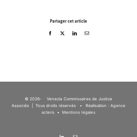
Partager cet article
Facebook
X
LinkedIn
Email
© 2026- Venezia Commissaires de Justice
Associés | Tous droits réservés • Réalisation :
Agence
acteris
•
Mentions légales